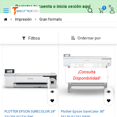
×
Registra tu cuenta o inicia sesión aquí
0
Impresión
Gran formato
Ordernar por
Filtros
¡Consulta
Disponibilidad!
PLOTTER EPSON SURECOLOR 24"
Plotter Epson SureColor 36"
T3170X (SCT3170X)
T5170 (SCT5170SR)