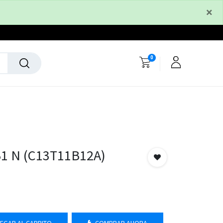
×
0
1 N (C13T11B12A)