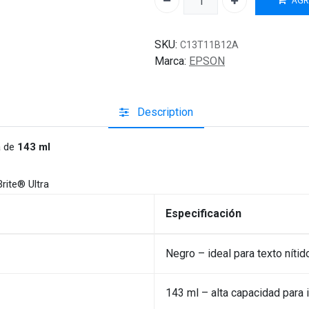
AGR
SKU:
C13T11B12A
Marca:
EPSON
Description
a de
143 ml
rite® Ultra
Especificación
Negro – ideal para texto níti
143 ml – alta capacidad para 