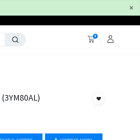
×
0
 (3YM80AL)