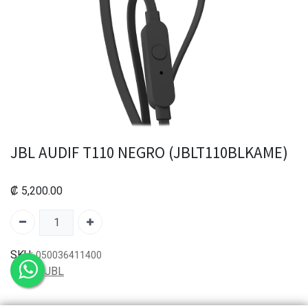
JBL AUDIF T110 NEGRO (JBLT110BLKAME)
₡
5,200.00
SKU:
050036411400
Marca:
JBL