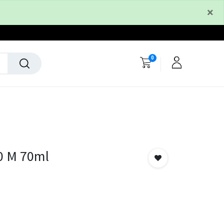
×
0
0 M 70ml