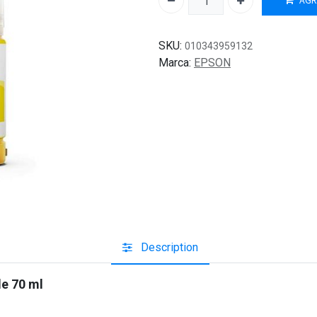
AGR
SKU:
010343959132
Marca:
EPSON
Description
de 70 ml